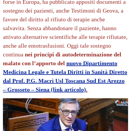
forse in Europa, ha pubblicato appositi documenti a
sostegno dei pazienti, anche Testimoni di Geova, a
favore del diritto al rifiuto di terapie anche
salvavita. Senza abbandonare il paziente, hanno
attivato alternative scientifiche alle terapie rifiutate,
anche alle emotrasfusioni. Oggi tale sostegno
continua
nei principi di autodeterminazione del
malato con l’apporto
del
nuovo Dipartimento
Medicina Legale e Tutela Diritti in Sanità Diretto
dal Prof. P.G. Macrì Usl Toscana Sud Est Arezzo
– Grosseto – Siena (link articolo)
.