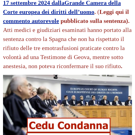
17 settembre 2024
dalla
Grande Camera della
Corte europea dei diritti dell’uomo
.
(
Leggi
qui il
commento autorevole
pubblicato sulla sentenza).
A
tti medici e giudiziari esaminati hanno portato alla
sentenza contro la Spagna che non ha rispettato il
rifiuto delle tre emotrasfusioni praticate contro la
volontà ad una Testimone di Geova, mentre sotto
anestesia, non poteva riconfermare il suo rifiuto
.