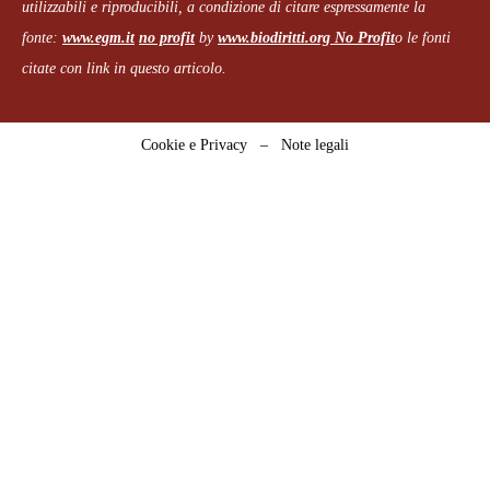
utilizzabili e riproducibili, a condizione di citare espressamente la
fonte:
www.egm.it
no profit
b
y
www.biodiritti.org
No Profit
o le fonti
citate con link in questo articolo.
Cookie e Privacy
–
Note legali