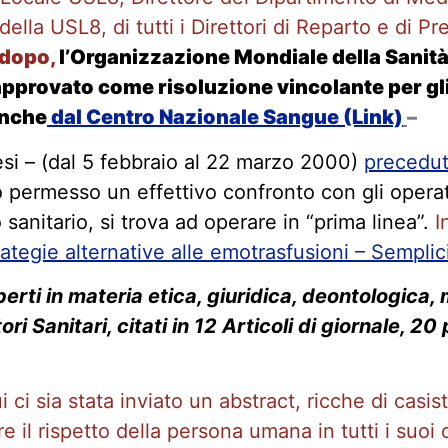
ella USL8, di tutti i Direttori di Reparto e di P
i dopo,
l’Organizzazione Mondiale della Sani
approvato come risoluzione vincolante per g
anche
dal Centro Nazionale Sangue (Link)
–
mesi – (dal 5 febbraio al 22 marzo 2000)
precedut
permesso un effettivo confronto con gli operato
o sanitario, si trova ad operare in “prima linea”.
I
tegie alternative alle emotrasfusioni – Semplici 
ti in materia etica, giuridica, deontologica, ma
i Sanitari, citati in 12 Articoli di giornale, 20 
 ci sia stata inviato un abstract, ricche di casi
re il rispetto della persona umana in tutti i suoi d