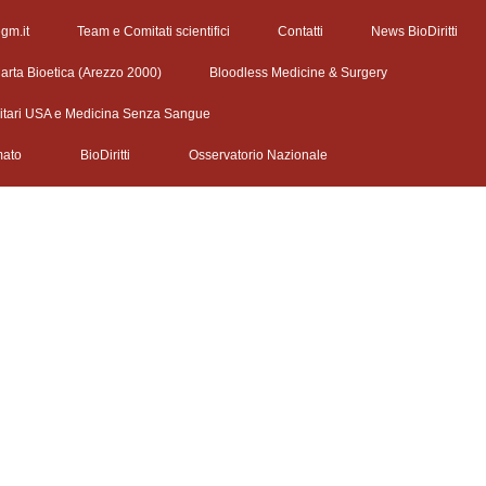
egm.it
Team e Comitati scientifici
Contatti
News BioDiritti
arta Bioetica (Arezzo 2000)
Bloodless Medicine & Surgery
litari USA e Medicina Senza Sangue
mato
BioDiritti
Osservatorio Nazionale