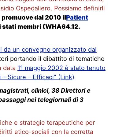
residio Ospedaliero. Possiamo definirli
tà promuove dal 2010
il
Patient
li stati membri (WHA64.12.
i da un convegno organizzato dal
ri portando il dibattito di tematiche
n data
11 maggio 2002 è stato tenuto
– Sicure – Efficaci” (Link)
gistrati, clinici, 38 Direttori e
passaggi nei telegiornali di 3
stiche e strategie terapeutiche per
iritti etico-sociali con la corretta