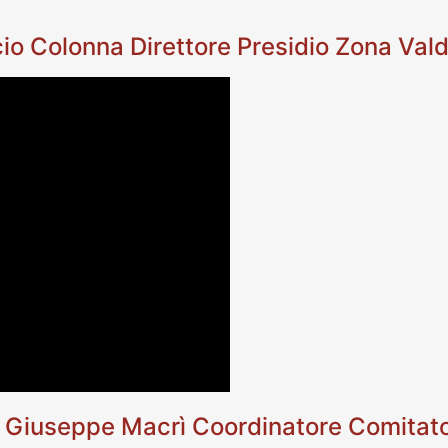
cio Colonna Direttore Presidio Zona Vald
 Giuseppe Macrì Coordinatore Comitato