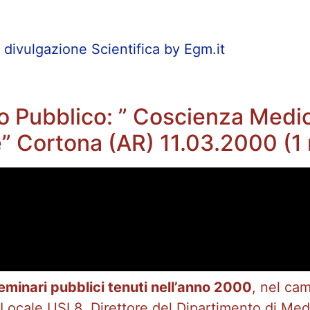
divulgazione Scientifica by Egm.it
o Pubblico: ” Coscienza Medic
 Cortona (AR) 11.03.2000 (1
minari pubblici tenuti nell’anno 2000
, nel cam
 Locale USL8, Direttore del Dipartimento di Medi