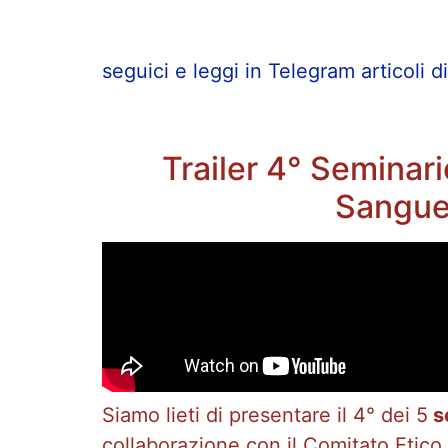
seguici e leggi in Telegram articoli di
Trailer 4° Seminari
Sangue”
Siamo lieti di presentare il 4° dei 5
se
collaborazione con il Comitato Etico