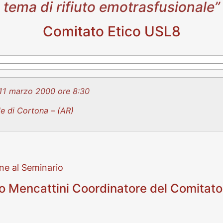
tema di rifiuto emotrasfusionale”
Comitato Etico USL8
 11 marzo
2
0
0
0
ore 8:30
le di Cortona
–
(AR)
ne al Seminario
o Mencattini Coordinatore del Comitato