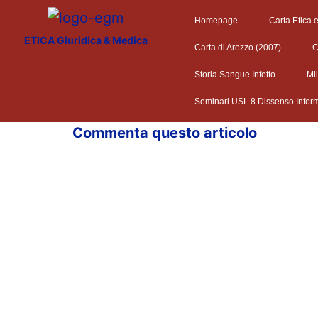
Homepage
Carta Etica 
ETICA Giuridica & Medica
Carta di Arezzo (2007)
C
Storia Sangue Infetto
Mi
Seminari USL 8 Dissenso Infor
Commenta questo articolo