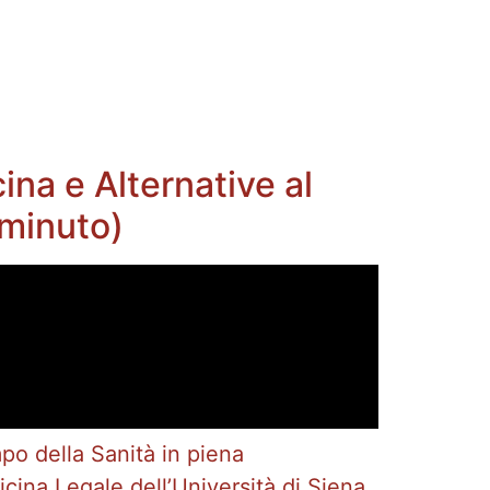
ina e Alternative al
 minuto)
po della Sanità in piena
cina Legale dell’Università di Siena,