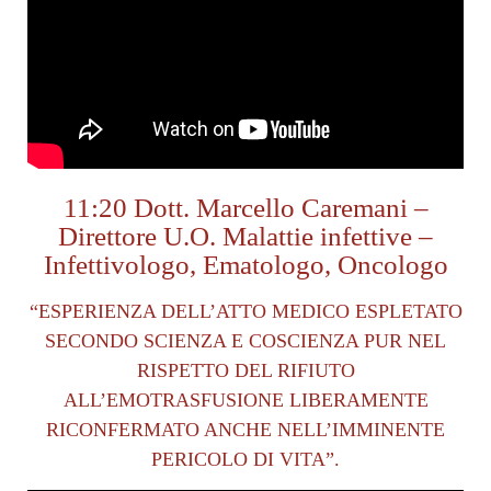
11:20 Dott. Marcello Caremani –
Direttore U.O. Malattie infettive –
Infettivologo, Ematologo, Oncologo
“ESPERIENZA DELL’ATTO MEDICO ESPLETATO
SECONDO SCIENZA E COSCIENZA PUR NEL
RISPETTO DEL RIFIUTO
ALL’EMOTRASFUSIONE LIBERAMENTE
RICONFERMATO ANCHE NELL’IMMINENTE
PERICOLO DI VITA”.