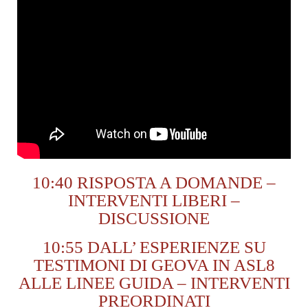
10:40 RISPOSTA A DOMANDE –
INTERVENTI LIBERI –
DISCUSSIONE
10:55 DALL’ ESPERIENZE SU
TESTIMONI DI GEOVA IN ASL8
ALLE LINEE GUIDA – INTERVENTI
PREORDINATI