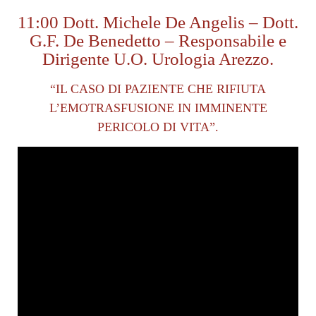
11:00 Dott. Michele De Angelis – Dott.
G.F. De Benedetto – Responsabile e
Dirigente U.O. Urologia Arezzo.
“IL CASO DI PAZIENTE CHE RIFIUTA
L’EMOTRASFUSIONE IN IMMINENTE
PERICOLO DI VITA”.