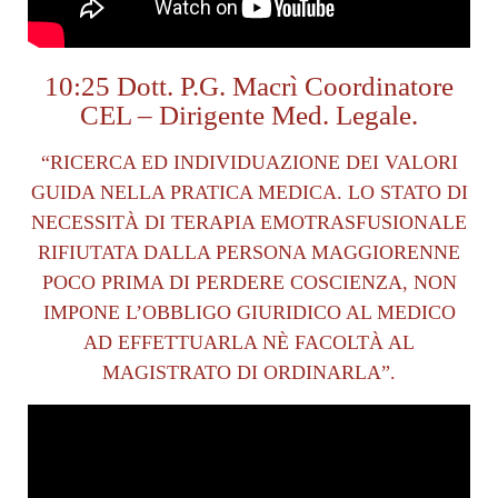
10:25 Dott. P.G. Macrì Coordinatore
CEL – Dirigente Med. Legale.
“RICERCA ED INDIVIDUAZIONE DEI VALORI
GUIDA NELLA PRATICA MEDICA. LO STATO DI
NECESSITÀ DI TERAPIA EMOTRASFUSIONALE
RIFIUTATA DALLA PERSONA MAGGIORENNE
POCO PRIMA DI PERDERE COSCIENZA, NON
IMPONE L’OBBLIGO GIURIDICO AL MEDICO
AD EFFETTUARLA NÈ FACOLTÀ AL
MAGISTRATO DI ORDINARLA”.