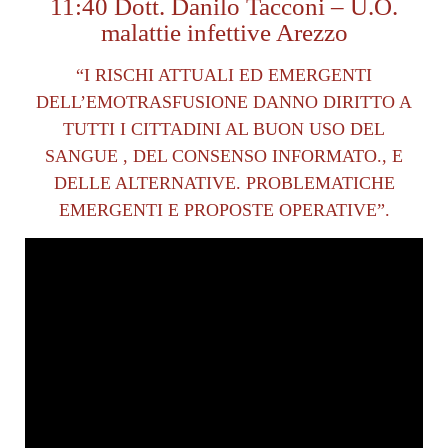
11:40 Dott. Danilo Tacconi – U.O.
malattie infettive Arezzo
“I RISCHI ATTUALI ED EMERGENTI
DELL’EMOTRASFUSIONE DANNO DIRITTO A
TUTTI I CITTADINI AL BUON USO DEL
SANGUE , DEL CONSENSO INFORMATO., E
DELLE ALTERNATIVE. PROBLEMATICHE
EMERGENTI E PROPOSTE OPERATIVE”.