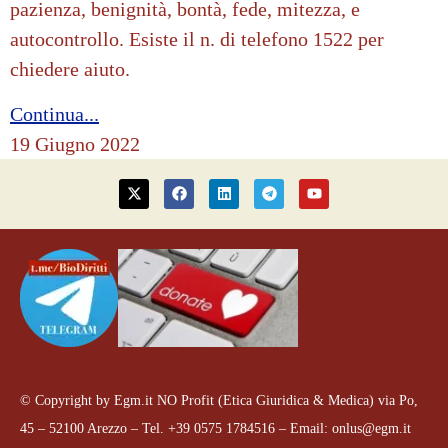
pazienza, benignità, bontà, fede, mitezza, e
autocontrollo. Esiste il n. di telefono 1522 per
chiedere aiuto.
Continua...
19 Giugno 2022
© Copyright by Egm.it NO Profit (Etica Giuridica & Medica) via Po,
45 – 52100 Arezzo – Tel. +39 0575 1784516 – Email: onlus@egm.it