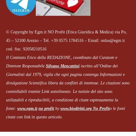
© Copyright by Egm.it NO Profit (Etica Giuridica & Medica) via Po,
45 – 52100 Arezzo – Tel. +39 0575 1784516 – Email: onlus@egm.it
cod. fisc. 92058210516
Il Comitato Etico della REDAZIONE, coordinato dal
Curatore e
Direttore Responsabile
Silvano Mencattini
iscritto all’Ordine dei
Giornalisti dal 1979
,
vigila che
ogni pagina
contenga Informazioni e
divulgazione Scientifica libera da conflitti di interesse. Le citazioni sono
controllabili tramite Link sottolineato.
Le notizie del sito sono
utilizzabili e riproducibili, a condizione di citare espressamente la
fonte:
www.egm.it
no profit
b
y
www.biodiritti.org
No Profit
o le fonti
citate con link in questo articolo.