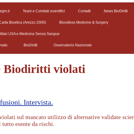
 egm.it
Team e Comitati scientifici
Contatti
News BioDiritti
Carta Bioetica (Arezzo 2000)
Bloodless Medicine & Surgery
ilitari USA e Medicina Senza Sangue
rmato
BioDiritti
Osservatorio Nazionale
Biodiritti violati
fusioni. Intervista.
iolati sul mancato utilizzo di alternative validate scien
 tutto esente da rischi.