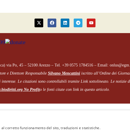
ca) via Po, 45 – 52100 Arezzo – Tel. +39 0575 1784516 – Email: onlus@egm.
tore e Direttore Responsabile
Silvano Mencattini
iscritto all’Ordine dei Giorna
 interesse. Le citazioni sono controllabili tramite Link sottolineato.
Le notizie de
biodiritti.org
No Profit
o le fonti citate con link in questo articolo.
Cookie e Privacy
–
Note legali
 al corretto funzionamento del sito, traduzioni e statistiche.