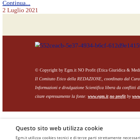
Continua...
2 Luglio 2021
© Copyright by Egm.it NO Profit (Etica Giuridica & Medi
Il Comitato Etico della REDAZIONE, coordinato dal
Cura
Informazioni e divulgazione Scientifica libera da conflitti di
citare espressamente la fonte:
www.egm.it
no profit
b
y
www.
Questo sito web utilizza cookie
Egm.it utilizza cookies tecnici e di terze parti strettamente necessari