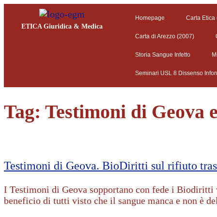
Homepage
Carta Etica
ETICA Giuridica & Medica
Carta di Arezzo (2007)
Storia Sangue Infetto
M
Seminari USL 8 Dissenso Info
Tag:
Testimoni di Geova e 
Testimoni di Geova. BioDiritti sul rifiuto tras
I Testimoni di Geova sopportano con fede i Biodiritti v
beneficio di tutti visto che il sangue manca e non è del