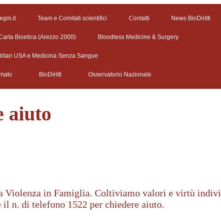
 egm.it
Team e Comitati scientifici
Contatti
News BioDiritti
Carta Bioetica (Arezzo 2000)
Bloodless Medicine & Surgery
ilitari USA e Medicina Senza Sangue
rmato
BioDiritti
Osservatorio Nazionale
e aiuto
iolenza in Famiglia. Coltiviamo valori e virtù individ
 il n. di telefono 1522 per chiedere aiuto.