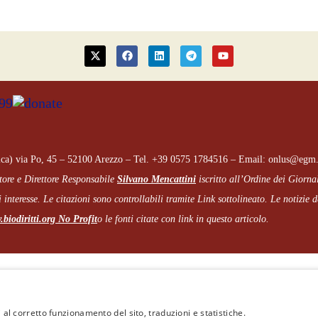
ca) via Po, 45 – 52100 Arezzo – Tel. +39 0575 1784516 – Email: onlus@egm.
tore e Direttore Responsabile
Silvano Mencattini
iscritto all’Ordine dei Giorna
 interesse. Le citazioni sono controllabili tramite Link sottolineato.
Le notizie de
biodiritti.org
No Profit
o le fonti citate con link in questo articolo.
Cookie e Privacy
–
Note legali
 al corretto funzionamento del sito, traduzioni e statistiche.