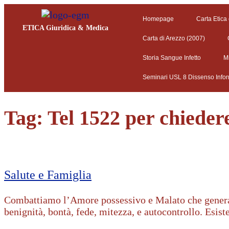
Homepage
Carta Etica
ETICA Giuridica & Medica
Carta di Arezzo (2007)
Storia Sangue Infetto
M
Seminari USL 8 Dissenso Info
Tag:
Tel 1522 per chieder
Salute e Famiglia
Combattiamo l’Amore possessivo e Malato che genera V
benignità, bontà, fede, mitezza, e autocontrollo. Esiste