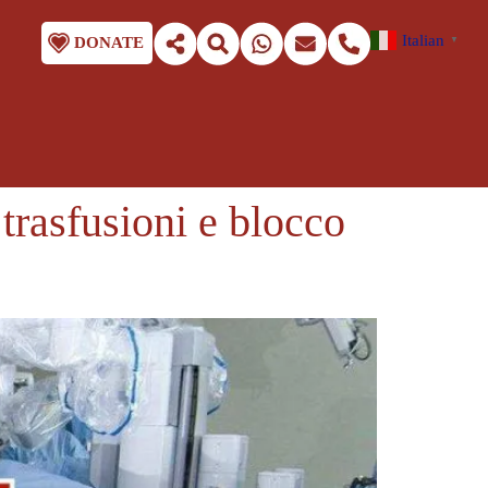
Italian
DONATE
▼
 trasfusioni e blocco