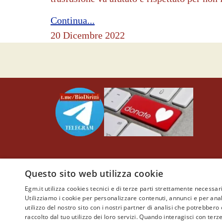
Continua...
20 Dicembre 2022
© Copyright by Egm.it NO Profit (Etica Giuridica & Medi
Questo sito web utilizza cookie
Il Comitato Etico della REDAZIONE, coordinato dal
Cura
Egm.it utilizza cookies tecnici e di terze parti strettamente necessari
Informazioni e divulgazione Scientifica libera da conflitti di
Utilizziamo i cookie per personalizzare contenuti, annunci e per anal
citare espressamente la fonte:
www.egm.it
no profit
b
y
www.
utilizzo del nostro sito con i nostri partner di analisi che potrebber
raccolto dal tuo utilizzo dei loro servizi. Quando interagisci con terz