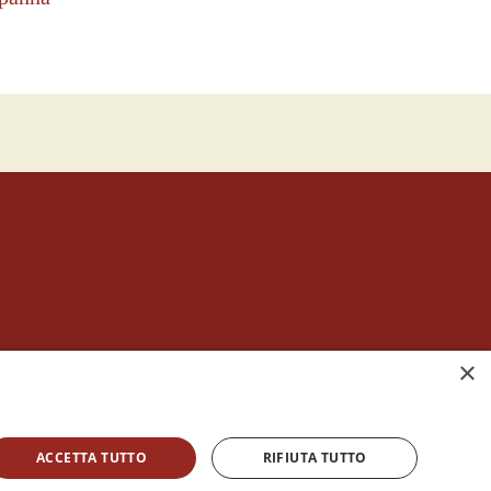
it cod. fisc. 92058210516
×
listi dal 1979
,
vigila che
ogni pagina
contenga
l sito sono utilizzabili e riproducibili, a condizione di
ACCETTA TUTTO
RIFIUTA TUTTO