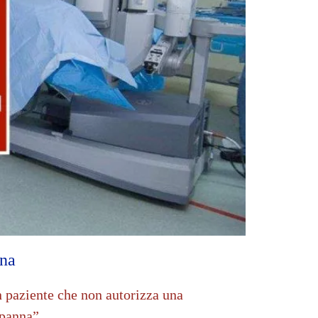
nna
Un paziente che non autorizza una
apanna”