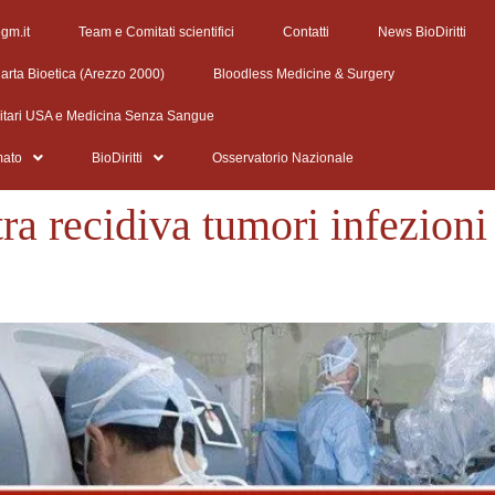
egm.it
Team e Comitati scientifici
Contatti
News BioDiritti
arta Bioetica (Arezzo 2000)
Bloodless Medicine & Surgery
litari USA e Medicina Senza Sangue
mato
BioDiritti
Osservatorio Nazionale
ra recidiva tumori infezioni