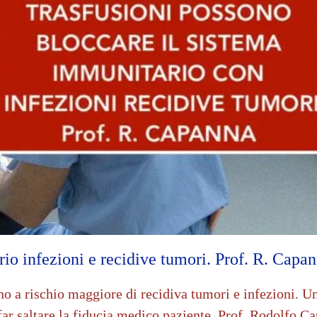
rio infezioni e recidive tumori. Prof. R. Capa
ono a rischio maggiore di recidiva tumori e infezioni. 
 far saltare la fiducia medico paziente. Prof. Rodolfo C