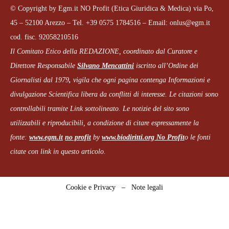
© Copyright by Egm.it NO Profit (Etica Giuridica & Medica) via Po,
45 – 52100 Arezzo – Tel. +39 0575 1784516 – Email: onlus@egm.it
cod. fisc. 92058210516
Il Comitato Etico della REDAZIONE, coordinato dal
Curatore e
Direttore Responsabile
Silvano Mencattini
iscritto all’Ordine dei
Giornalisti dal 1979
,
vigila che
ogni pagina
contenga Informazioni e
divulgazione Scientifica libera da conflitti di interesse. Le citazioni sono
controllabili tramite Link sottolineato.
Le notizie del sito sono
utilizzabili e riproducibili, a condizione di citare espressamente la
fonte:
www.egm.it
no profit
b
y
www.biodiritti.org
No Profit
o le fonti
citate con link in questo articolo.
Cookie e Privacy
–
Note legali