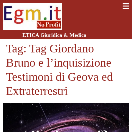
ETICA Giuridica & Medica
Tag:
Tag Giordano
Bruno e l’inquisizione
Testimoni di Geova ed
Extraterrestri