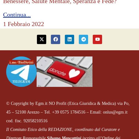
Benessere, Salute Mentale, Speranza e Fede?
Continua...
1 Febbraio 2022
© Copyright by Egm.it NO Profit (Etica Giuridica & Medica) via Po,
45 – 52100 Arezzo – Tel. +39 0575 1784516 – Email: onlus@egm.it
cod. fisc. 92058210516
Il Comitato Etico della REDAZIONE, coordinato dal
Curatore e
Direttore Responsabile
Silvano Mencattini
iscritto all’Ordine dei