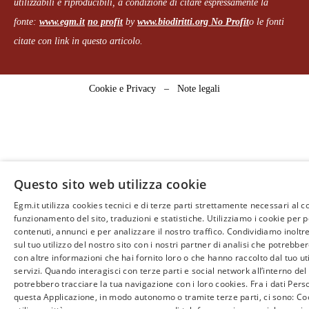
utilizzabili e riproducibili, a condizione di citare espressamente la
fonte:
www.egm.it
no profit
b
y
www.biodiritti.org
No Profit
o le fonti
citate con link in questo articolo.
Cookie e Privacy
–
Note legali
Questo sito web utilizza cookie
Egm.it utilizza cookies tecnici e di terze parti strettamente necessari al c
funzionamento del sito, traduzioni e statistiche. Utilizziamo i cookie per 
contenuti, annunci e per analizzare il nostro traffico. Condividiamo inoltr
sul tuo utilizzo del nostro sito con i nostri partner di analisi che potrebb
con altre informazioni che hai fornito loro o che hanno raccolto dal tuo uti
servizi. Quando interagisci con terze parti e social network all’interno del 
potrebbero tracciare la tua navigazione con i loro cookies. Fra i dati Perso
questa Applicazione, in modo autonomo o tramite terze parti, ci sono: Coo