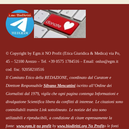
© Copyright by Egm.it NO Profit (Etica Giuridica & Medica) via Po,
45 – 52100 Arezzo – Tel. +39 0575 1784516 – Email: onlus@egm.it
cod. fisc. 92058210516
Il Comitato Etico della REDAZIONE, coordinato dal
Curatore e
Direttore Responsabile
Silvano Mencattini
iscritto all’Ordine dei
Giornalisti dal 1979
,
vigila che
ogni pagina
contenga Informazioni e
divulgazione Scientifica libera da conflitti di interesse. Le citazioni sono
controllabili tramite Link sottolineato.
Le notizie del sito sono
utilizzabili e riproducibili, a condizione di citare espressamente la
fonte:
www.egm.it
no profit
b
y
www.biodiritti.org
No Profit
o le fonti