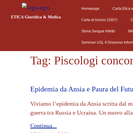
Homepage
Carta Etica 
ETICA Giuridica & Medica
Carta di Arezzo (2007)
C
Storia Sangue Infetto
Mi
Seminari USL 8 Dissenso Infor
Tag:
Piscologi conco
Epidemia da Ansia e Paura del Fut
Viviamo l’epidemia da Ansia scritta dal me
guerra tra Russia e Ucraina. Un nuovo all
Continua...