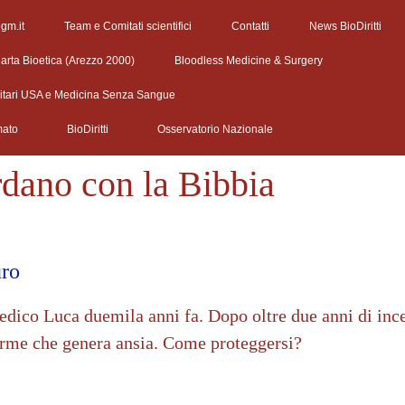
egm.it
Team e Comitati scientifici
Contatti
News BioDiritti
arta Bioetica (Arezzo 2000)
Bloodless Medicine & Surgery
litari USA e Medicina Senza Sangue
mato
BioDiritti
Osservatorio Nazionale
rdano con la Bibbia
uro
dico Luca duemila anni fa. Dopo oltre due anni di incer
arme che genera ansia. Come proteggersi?