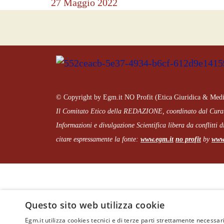
27 Maggio 2022
© Copyright by Egm.it NO Profit (Etica Giuridica & Medi
Il Comitato Etico della REDAZIONE, coordinato dal
Cura
Informazioni e divulgazione Scientifica libera da conflitti di
citare espressamente la fonte:
www.egm.it
no profit
b
y
www.
Questo sito web utilizza cookie
Egm.it utilizza cookies tecnici e di terze parti strettamente necessari