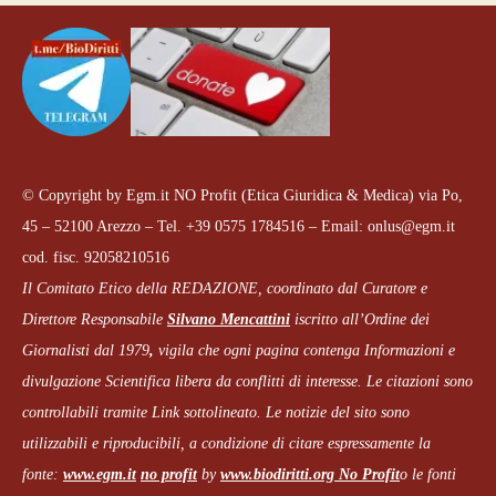
© Copyright by Egm.it NO Profit (Etica Giuridica & Medica) via Po,
45 – 52100 Arezzo – Tel. +39 0575 1784516 – Email: onlus@egm.it
cod. fisc. 92058210516
Il Comitato Etico della REDAZIONE, coordinato dal
Curatore e
Direttore Responsabile
Silvano Mencattini
iscritto all’Ordine dei
Giornalisti dal 1979
,
vigila che
ogni pagina
contenga Informazioni e
divulgazione Scientifica libera da conflitti di interesse. Le citazioni sono
controllabili tramite Link sottolineato.
Le notizie del sito sono
utilizzabili e riproducibili, a condizione di citare espressamente la
fonte:
www.egm.it
no profit
b
y
www.biodiritti.org
No Profit
o le fonti