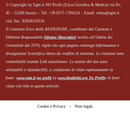
© Copyright by Egm.it NO Profit (Etica Giuridica & Medica) via Po,
45 – 52100 Arezzo – Tel. +39 0575 1784516 – Email: onlus@egm.it
cod. fisc. 92058210516
Il Comitato Etico della REDAZIONE, coordinato dal
Curatore e
Direttore Responsabile
Silvano Mencattini
iscritto all’Ordine dei
Giornalisti dal 1979
,
vigila che
ogni pagina
contenga Informazioni e
divulgazione Scientifica libera da conflitti di interesse. Le citazioni sono
controllabili tramite Link sottolineato.
Le notizie del sito sono
utilizzabili e riproducibili, a condizione di citare espressamente la
fonte:
www.egm.it
no profit
b
y
www.biodiritti.org
No Profit
o le fonti
citate con link in questo articolo.
Cookie e Privacy
–
Note legali