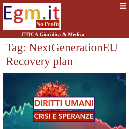
ETICA Giuridica & Medica
Tag:
NextGenerationEU
Recovery plan