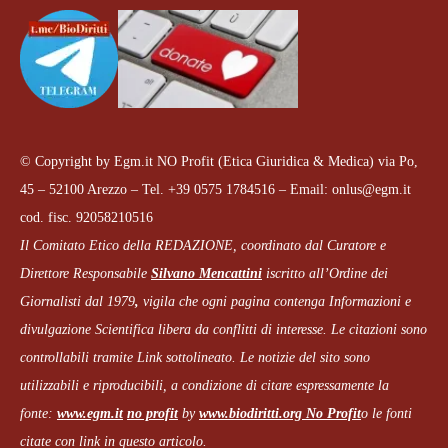
© Copyright by Egm.it NO Profit (Etica Giuridica & Medica) via Po,
45 – 52100 Arezzo – Tel. +39 0575 1784516 – Email: onlus@egm.it
cod. fisc. 92058210516
Il Comitato Etico della REDAZIONE, coordinato dal
Curatore e
Direttore Responsabile
Silvano Mencattini
iscritto all’Ordine dei
Giornalisti dal 1979
,
vigila che
ogni pagina
contenga Informazioni e
divulgazione Scientifica libera da conflitti di interesse. Le citazioni sono
controllabili tramite Link sottolineato.
Le notizie del sito sono
utilizzabili e riproducibili, a condizione di citare espressamente la
fonte:
www.egm.it
no profit
b
y
www.biodiritti.org
No Profit
o le fonti
citate con link in questo articolo.