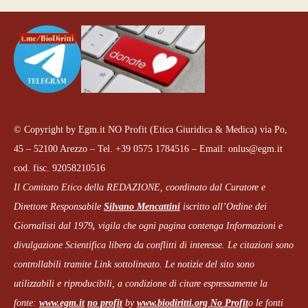
© Copyright by Egm.it NO Profit (Etica Giuridica & Medica) via Po,
45 – 52100 Arezzo – Tel. +39 0575 1784516 – Email: onlus@egm.it
cod. fisc. 92058210516
Il Comitato Etico della REDAZIONE, coordinato dal
Curatore e
Direttore Responsabile
Silvano Mencattini
iscritto all’Ordine dei
Giornalisti dal 1979
,
vigila che
ogni pagina
contenga Informazioni e
divulgazione Scientifica libera da conflitti di interesse. Le citazioni sono
controllabili tramite Link sottolineato.
Le notizie del sito sono
utilizzabili e riproducibili, a condizione di citare espressamente la
fonte:
www.egm.it
no profit
b
y
www.biodiritti.org
No Profit
o le fonti