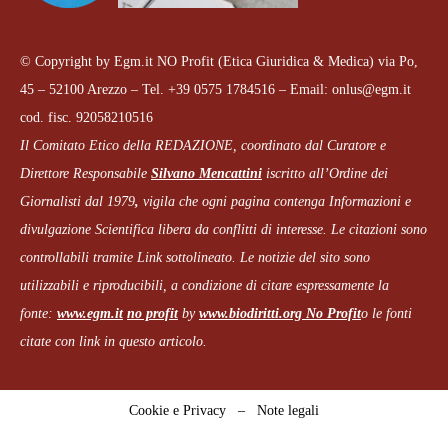
© Copyright by Egm.it NO Profit (Etica Giuridica & Medica) via Po,
45 – 52100 Arezzo – Tel. +39 0575 1784516 – Email: onlus@egm.it
cod. fisc. 92058210516
Il Comitato Etico della REDAZIONE, coordinato dal
Curatore e
Direttore Responsabile
Silvano Mencattini
iscritto all’Ordine dei
Giornalisti dal 1979
,
vigila che
ogni pagina
contenga Informazioni e
divulgazione Scientifica libera da conflitti di interesse. Le citazioni sono
controllabili tramite Link sottolineato.
Le notizie del sito sono
utilizzabili e riproducibili, a condizione di citare espressamente la
fonte:
www.egm.it
no profit
b
y
www.biodiritti.org
No Profit
o le fonti
citate con link in questo articolo.
Cookie e Privacy
–
Note legali