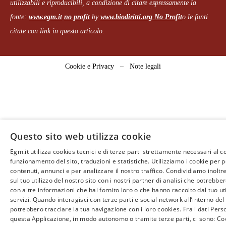
utilizzabili e riproducibili, a condizione di citare espressamente la
fonte:
www.egm.it
no profit
b
y
www.biodiritti.org
No Profit
o le fonti
citate con link in questo articolo.
Cookie e Privacy
–
Note legali
Questo sito web utilizza cookie
Egm.it utilizza cookies tecnici e di terze parti strettamente necessari al c
funzionamento del sito, traduzioni e statistiche. Utilizziamo i cookie per 
contenuti, annunci e per analizzare il nostro traffico. Condividiamo inoltr
sul tuo utilizzo del nostro sito con i nostri partner di analisi che potrebb
con altre informazioni che hai fornito loro o che hanno raccolto dal tuo uti
servizi. Quando interagisci con terze parti e social network all’interno del 
potrebbero tracciare la tua navigazione con i loro cookies. Fra i dati Perso
questa Applicazione, in modo autonomo o tramite terze parti, ci sono: Coo