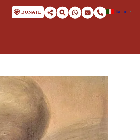
Italian
DONATE
▼