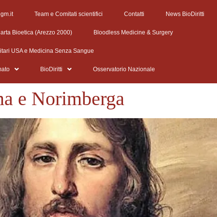
egm.it
Team e Comitati scientifici
Contatti
News BioDiritti
arta Bioetica (Arezzo 2000)
Bloodless Medicine & Surgery
litari USA e Medicina Senza Sangue
mato
BioDiritti
Osservatorio Nazionale
ma e Norimberga