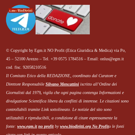
© Copyright by Egm.it NO Profit (Etica Giuridica & Medica) via Po,
45 – 52100 Arezzo – Tel. +39 0575 1784516 – Email: onlus@egm.it
cod. fisc. 92058210516
Il Comitato Etico della REDAZIONE, coordinato dal
Curatore e
Direttore Responsabile
Silvano Mencattini
iscritto all’Ordine dei
Giornalisti dal 1979
,
vigila che
ogni pagina
contenga Informazioni e
divulgazione Scientifica libera da conflitti di interesse. Le citazioni sono
controllabili tramite Link sottolineato.
Le notizie del sito sono
utilizzabili e riproducibili, a condizione di citare espressamente la
fonte:
www.egm.it
no profit
b
y
www.biodiritti.org
No Profit
o le fonti
citate con link in questo articolo.