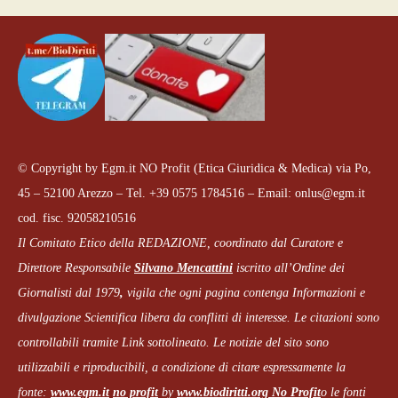
© Copyright by Egm.it NO Profit (Etica Giuridica & Medica) via Po,
45 – 52100 Arezzo – Tel. +39 0575 1784516 – Email: onlus@egm.it
cod. fisc. 92058210516
Il Comitato Etico della REDAZIONE, coordinato dal
Curatore e
Direttore Responsabile
Silvano Mencattini
iscritto all’Ordine dei
Giornalisti dal 1979
,
vigila che
ogni pagina
contenga Informazioni e
divulgazione Scientifica libera da conflitti di interesse. Le citazioni sono
controllabili tramite Link sottolineato.
Le notizie del sito sono
utilizzabili e riproducibili, a condizione di citare espressamente la
fonte:
www.egm.it
no profit
b
y
www.biodiritti.org
No Profit
o le fonti