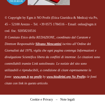
© Copyright by Egm.it NO Profit (Etica Giuridica & Medica) via Po,
45 – 52100 Arezzo – Tel. +39 0575 1784516 – Email: onlus@egm.it
cod. fisc. 92058210516
Il Comitato Etico della REDAZIONE, coordinato dal
Curatore e
Direttore Responsabile
Silvano Mencattini
iscritto all’Ordine dei
Giornalisti dal 1979
,
vigila che
ogni pagina
contenga Informazioni e
divulgazione Scientifica libera da conflitti di interesse. Le citazioni sono
controllabili tramite Link sottolineato.
Le notizie del sito sono
utilizzabili e riproducibili, a condizione di citare espressamente la
fonte:
www.egm.it
no profit
b
y
www.biodiritti.org
No Profit
o le fonti
citate con link in questo articolo.
Cookie e Privacy
–
Note legali