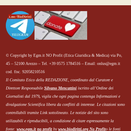
© Copyright by Egm.it NO Profit (Etica Giuridica & Medica) via Po,
45 – 52100 Arezzo – Tel. +39 0575 1784516 – Email: onlus@egm.it
cod. fisc. 92058210516
Il Comitato Etico della REDAZIONE, coordinato dal
Curatore e
Direttore Responsabile
Silvano Mencattini
iscritto all’Ordine dei
Giornalisti dal 1979
,
vigila che
ogni pagina
contenga Informazioni e
divulgazione Scientifica libera da conflitti di interesse. Le citazioni sono
controllabili tramite Link sottolineato.
Le notizie del sito sono
utilizzabili e riproducibili, a condizione di citare espressamente la
fonte:
www.egm.it
no profit
b
y
www.biodiritti.org
No Profit
o le fonti