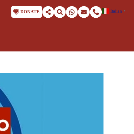
Italian
DONATE
▼