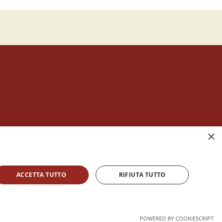
it cod. fisc. 92058210516
×
listi dal 1979
,
vigila che
ogni pagina
contenga
l sito sono utilizzabili e riproducibili, a condizione di
ACCETTA TUTTO
RIFIUTA TUTTO
POWERED BY COOKIESCRIPT