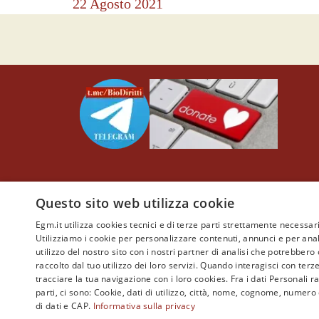
22 Agosto 2021
© Copyright by Egm.it NO Profit (Etica Giuridica & Medi
Questo sito web utilizza cookie
Il Comitato Etico della REDAZIONE, coordinato dal
Cura
Egm.it utilizza cookies tecnici e di terze parti strettamente necessari
Informazioni e divulgazione Scientifica libera da conflitti di
Utilizziamo i cookie per personalizzare contenuti, annunci e per anal
citare espressamente la fonte:
www.egm.it
no profit
b
y
www.
utilizzo del nostro sito con i nostri partner di analisi che potrebber
raccolto dal tuo utilizzo dei loro servizi. Quando interagisci con terz
tracciare la tua navigazione con i loro cookies. Fra i dati Personali
parti, ci sono: Cookie, dati di utilizzo, città, nome, cognome, numero 
di dati e CAP.
Informativa sulla privacy