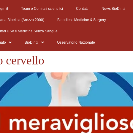
egm.it
Team e Comitati scientifici
Contatti
News BioDiritti
arta Bioetica (Arezzo 2000)
Bloodless Medicine & Surgery
litari USA e Medicina Senza Sangue
mato
BioDiritti
Osservatorio Nazionale
o cervello