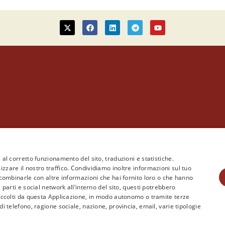
ca) via Po, 45 – 52100 Arezzo – Tel. +39 0575 1784516 – Email: onlus@egm.
tore e Direttore Responsabile
Silvano Mencattini
iscritto all’Ordine dei Giorna
 al corretto funzionamento del sito, traduzioni e statistiche.
 interesse. Le citazioni sono controllabili tramite Link sottolineato.
Le notizie de
izzare il nostro traffico. Condividiamo inoltre informazioni sul tuo
biodiritti.org
No Profit
o le fonti citate con link in questo articolo.
o combinarle con altre informazioni che hai fornito loro o che hanno
e parti e social network all’interno del sito, questi potrebbero
 raccolti da questa Applicazione, in modo autonomo o tramite terze
di telefono, ragione sociale, nazione, provincia, email, varie tipologie
Cookie e Privacy
–
Note legali