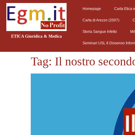
Homepage
Carta Etica 
Carta di Arezzo (2007)
C
Storia Sangue Infetto
Mi
ETICA Giuridica & Medica
Seminari USL 8 Dissenso Infor
Tag:
Il nostro second