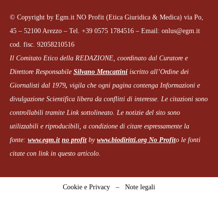
© Copyright by Egm.it NO Profit (Etica Giuridica & Medica) via Po,
45 – 52100 Arezzo – Tel. +39 0575 1784516 – Email: onlus@egm.it
cod. fisc. 92058210516
Il Comitato Etico della REDAZIONE, coordinato dal
Curatore e
Direttore Responsabile
Silvano Mencattini
iscritto all’Ordine dei
Giornalisti dal 1979
,
vigila che
ogni pagina
contenga Informazioni e
divulgazione Scientifica libera da conflitti di interesse. Le citazioni sono
controllabili tramite Link sottolineato.
Le notizie del sito sono
utilizzabili e riproducibili, a condizione di citare espressamente la
fonte:
www.egm.it
no profit
b
y
www.biodiritti.org
No Profit
o le fonti
citate con link in questo articolo.
Cookie e Privacy
–
Note legali