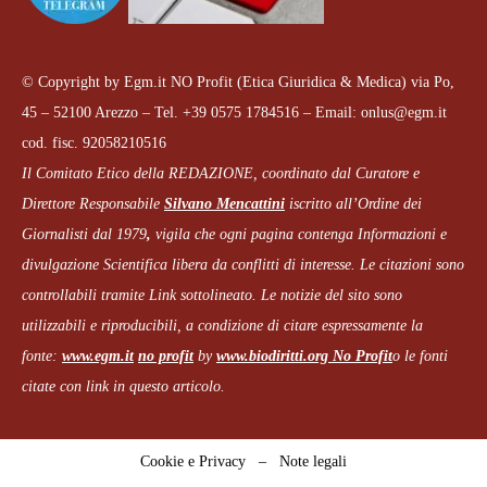
© Copyright by Egm.it NO Profit (Etica Giuridica & Medica) via Po,
45 – 52100 Arezzo – Tel. +39 0575 1784516 – Email: onlus@egm.it
cod. fisc. 92058210516
Il Comitato Etico della REDAZIONE, coordinato dal
Curatore e
Direttore Responsabile
Silvano Mencattini
iscritto all’Ordine dei
Giornalisti dal 1979
,
vigila che
ogni pagina
contenga Informazioni e
divulgazione Scientifica libera da conflitti di interesse. Le citazioni sono
controllabili tramite Link sottolineato.
Le notizie del sito sono
utilizzabili e riproducibili, a condizione di citare espressamente la
fonte:
www.egm.it
no profit
b
y
www.biodiritti.org
No Profit
o le fonti
citate con link in questo articolo.
Cookie e Privacy
–
Note legali