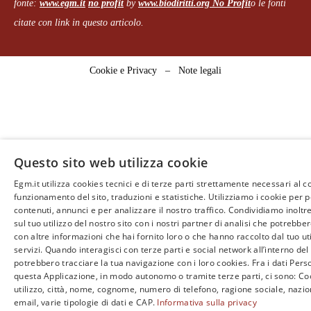
fonte:
www.egm.it
no profit
b
y
www.biodiritti.org
No Profit
o le fonti
citate con link in questo articolo.
Cookie e Privacy
–
Note legali
Questo sito web utilizza cookie
Egm.it utilizza cookies tecnici e di terze parti strettamente necessari al c
funzionamento del sito, traduzioni e statistiche. Utilizziamo i cookie per 
contenuti, annunci e per analizzare il nostro traffico. Condividiamo inoltr
sul tuo utilizzo del nostro sito con i nostri partner di analisi che potrebb
con altre informazioni che hai fornito loro o che hanno raccolto dal tuo uti
servizi. Quando interagisci con terze parti e social network all’interno del 
potrebbero tracciare la tua navigazione con i loro cookies. Fra i dati Perso
questa Applicazione, in modo autonomo o tramite terze parti, ci sono: Coo
utilizzo, città, nome, cognome, numero di telefono, ragione sociale, nazio
email, varie tipologie di dati e CAP.
Informativa sulla privacy