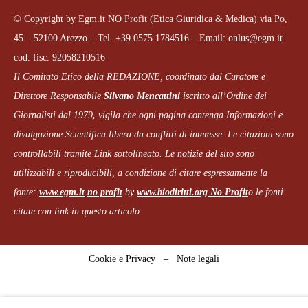
© Copyright by Egm.it NO Profit (Etica Giuridica & Medica) via Po,
45 – 52100 Arezzo – Tel. +39 0575 1784516 – Email: onlus@egm.it
cod. fisc. 92058210516
Il Comitato Etico della REDAZIONE, coordinato dal
Curatore e
Direttore Responsabile
Silvano Mencattini
iscritto all’Ordine dei
Giornalisti dal 1979
,
vigila che
ogni pagina
contenga Informazioni e
divulgazione Scientifica libera da conflitti di interesse. Le citazioni sono
controllabili tramite Link sottolineato.
Le notizie del sito sono
utilizzabili e riproducibili, a condizione di citare espressamente la
fonte:
www.egm.it
no profit
b
y
www.biodiritti.org
No Profit
o le fonti
citate con link in questo articolo.
Cookie e Privacy
–
Note legali