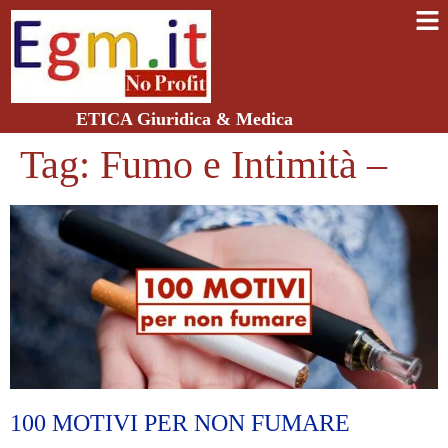
ETICA Giuridica & Medica
Tag:
Fumo e Intimità –
100 MOTIVI PER NON FUMARE