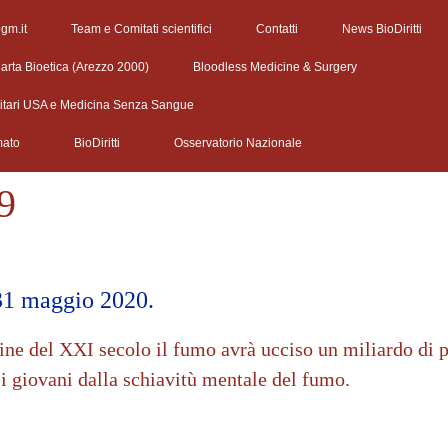
egm.it
Team e Comitati scientifici
Contatti
News BioDiritti
arta Bioetica (Arezzo 2000)
Bloodless Medicine & Surgery
litari USA e Medicina Senza Sangue
mato
BioDiritti
Osservatorio Nazionale
9
31 maggio 2020.
fine del XXI secolo il fumo avrà ucciso un miliardo di p
 i giovani dalla schiavitù mentale del fumo.