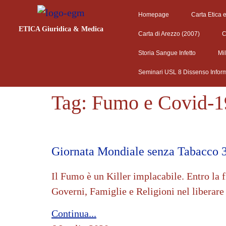
Homepage
Carta Etica 
ETICA Giuridica & Medica
Carta di Arezzo (2007)
C
Storia Sangue Infetto
Mi
Seminari USL 8 Dissenso Infor
Tag:
Fumo e Covid-1
Giornata Mondiale senza Tabacco 
Il Fumo è un Killer implacabile. Entro la 
Governi, Famiglie e Religioni nel liberare
Continua...