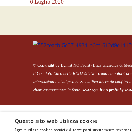
6 Luglio 2020
© Copyright by Egm.it NO Profit (Etica Giuridica & Medi
Il Comitato Etico della REDAZIONE, coordinato dal
Cura
Informazioni e divulgazione Scientifica libera da conflitti di
citare espressamente la fonte:
www.egm.it
no profit
b
y
www.
Questo sito web utilizza cookie
Egm.it utilizza cookies tecnici e di terze parti strettamente necessari