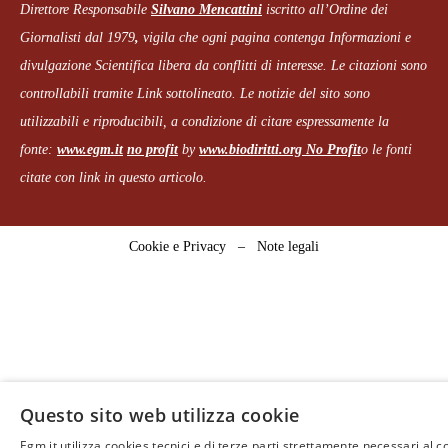
Direttore Responsabile
Silvano Mencattini
iscritto all’Ordine dei
Giornalisti dal 1979
,
vigila che
ogni pagina
contenga Informazioni e
divulgazione Scientifica libera da conflitti di interesse. Le citazioni sono
controllabili tramite Link sottolineato.
Le notizie del sito sono
utilizzabili e riproducibili, a condizione di citare espressamente la
fonte:
www.egm.it
no profit
b
y
www.biodiritti.org
No Profit
o le fonti
citate con link in questo articolo.
Cookie e Privacy
–
Note legali
Questo sito web utilizza cookie
Egm.it utilizza cookies tecnici e di terze parti strettamente necessari al c