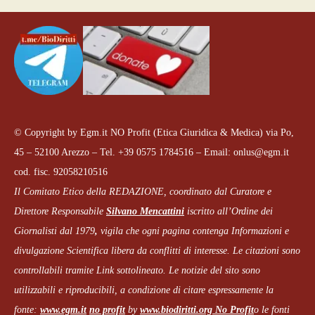
© Copyright by Egm.it NO Profit (Etica Giuridica & Medica) via Po,
45 – 52100 Arezzo – Tel. +39 0575 1784516 – Email: onlus@egm.it
cod. fisc. 92058210516
Il Comitato Etico della REDAZIONE, coordinato dal
Curatore e
Direttore Responsabile
Silvano Mencattini
iscritto all’Ordine dei
Giornalisti dal 1979
,
vigila che
ogni pagina
contenga Informazioni e
divulgazione Scientifica libera da conflitti di interesse. Le citazioni sono
controllabili tramite Link sottolineato.
Le notizie del sito sono
utilizzabili e riproducibili, a condizione di citare espressamente la
fonte:
www.egm.it
no profit
b
y
www.biodiritti.org
No Profit
o le fonti