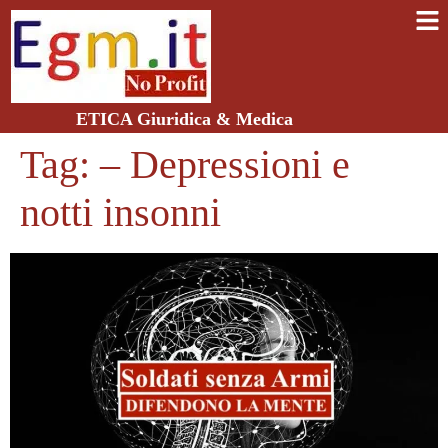
ETICA Giuridica & Medica
Tag:
– Depressioni e
notti insonni