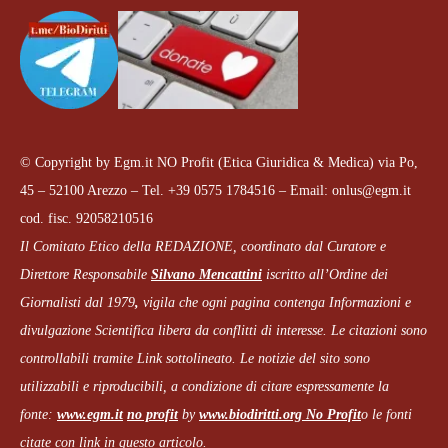
© Copyright by Egm.it NO Profit (Etica Giuridica & Medica) via Po,
45 – 52100 Arezzo – Tel. +39 0575 1784516 – Email: onlus@egm.it
cod. fisc. 92058210516
Il Comitato Etico della REDAZIONE, coordinato dal
Curatore e
Direttore Responsabile
Silvano Mencattini
iscritto all’Ordine dei
Giornalisti dal 1979
,
vigila che
ogni pagina
contenga Informazioni e
divulgazione Scientifica libera da conflitti di interesse. Le citazioni sono
controllabili tramite Link sottolineato.
Le notizie del sito sono
utilizzabili e riproducibili, a condizione di citare espressamente la
fonte:
www.egm.it
no profit
b
y
www.biodiritti.org
No Profit
o le fonti
citate con link in questo articolo.