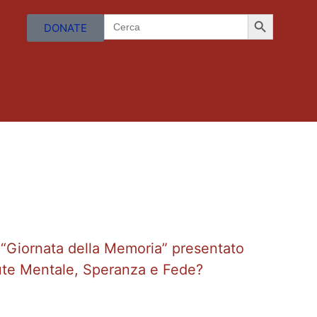
Search Butto
Search
DONATE
for:
 “Giornata della Memoria” presentato
lute Mentale, Speranza e Fede?