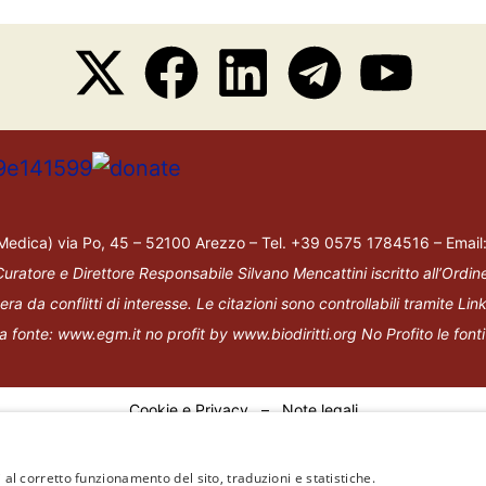
& Medica) via Po, 45 – 52100 Arezzo – Tel. +39 0575 1784516 – Emai
Curatore e Direttore Responsabile
Silvano Mencattini
iscritto all’Ordin
a da conflitti di interesse. Le citazioni sono controllabili tramite Link
la fonte:
www.egm.it
no profit
b
y
www.biodiritti.org
No Profit
o le font
Cookie e Privacy
–
Note legali
 al corretto funzionamento del sito, traduzioni e statistiche.