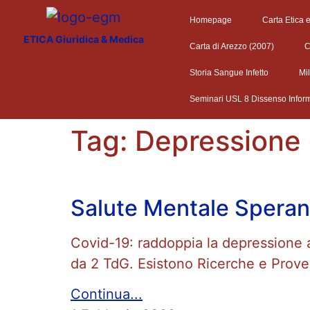
Homepage
Carta Etica 
ETICA Giuridica & Medica
Carta di Arezzo (2007)
C
Storia Sangue Infetto
Mi
Seminari USL 8 Dissenso Infor
Tag:
Depressione 
Salute Mentale Spera
Covid-19: raddoppia la depressione 
da 2 TdG. Esistono Ricerche e Prove
Continua...