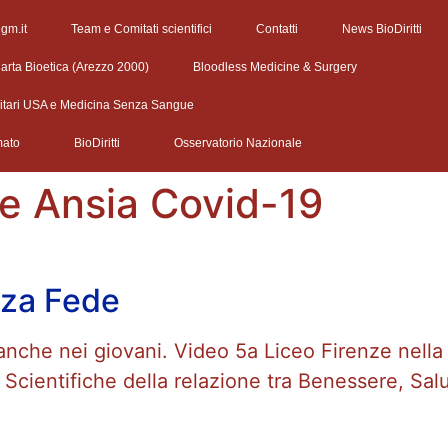
egm.it
Team e Comitati scientifici
Contatti
News BioDiritti
arta Bioetica (Arezzo 2000)
Bloodless Medicine & Surgery
litari USA e Medicina Senza Sangue
mato
BioDiritti
Osservatorio Nazionale
e Ansia Covid-19
nza Fede
anche nei giovani. Video 5a Liceo Firenze nella
 Scientifiche della relazione tra Benessere, Sa