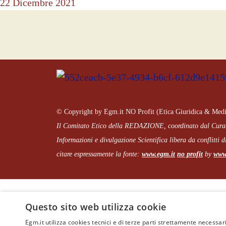
22 Dicembre 2021
© Copyright by Egm.it NO Profit (Etica Giuridica & Medi
Il Comitato Etico della REDAZIONE, coordinato dal
Cura
Informazioni e divulgazione Scientifica libera da conflitti di
citare espressamente la fonte:
www.egm.it
no profit
b
y
www.
Questo sito web utilizza cookie
Egm.it utilizza cookies tecnici e di terze parti strettamente necessari