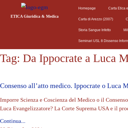
Homepage
Carta Etica 
ETICA Giuridica & Medica
Carta di Arezzo (2007)
C
Storia Sangue Infetto
Mi
Seminari USL 8 Dissenso Infor
Tag:
Da Ippocrate a Luca M
Consenso all’atto medico. Ippocrate o Luca 
Imporre Scienza e Coscienza del Medico o il Consenso 
Luca Evangelizzatore? La Corte Suprema USA e il pro
Continua...