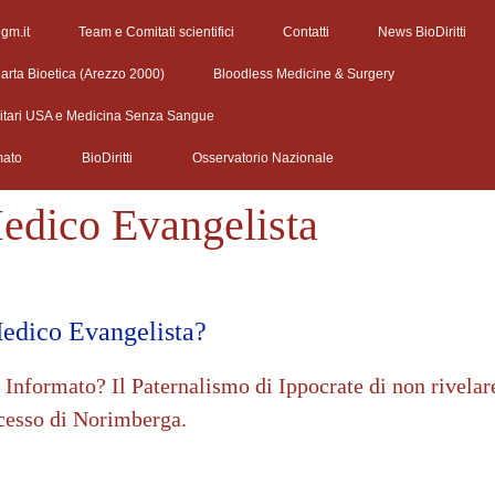
egm.it
Team e Comitati scientifici
Contatti
News BioDiritti
arta Bioetica (Arezzo 2000)
Bloodless Medicine & Surgery
litari USA e Medicina Senza Sangue
mato
BioDiritti
Osservatorio Nazionale
edico Evangelista
Medico Evangelista?
Informato? Il Paternalismo di Ippocrate di non rivelar
cesso di Norimberga.