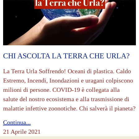
CHI ASCOLTA LA TERRA CHE URLA?
La Terra Urla Soffrendo! Oceani di plastica. Caldo
Estremo, Incendi, Inondazioni e uragani colpiscono
milioni di persone. COVID-19 è collegata alla
salute del nostro ecosistema e alla trasmissione di
malattie infettive zoonotiche. Chi salverà il pianeta?
Continua...
21 Aprile 2021