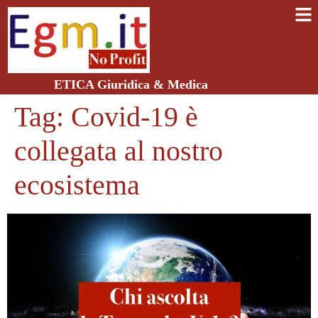
ETICA Giuridica & Medica
Tag:
Covid-19 è
collegata al nostro
ecosistema