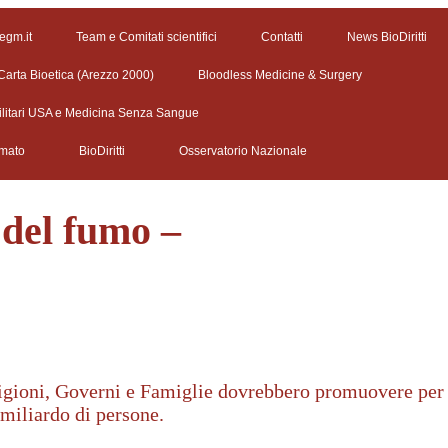
 egm.it
Team e Comitati scientifici
Contatti
News BioDiritti
Carta Bioetica (Arezzo 2000)
Bloodless Medicine & Surgery
ilitari USA e Medicina Senza Sangue
rmato
BioDiritti
Osservatorio Nazionale
 del fumo –
ligioni, Governi e Famiglie dovrebbero promuovere per l
 miliardo di persone.