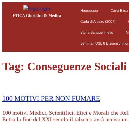
Homepage
Carta Etica
ETICA Giuridica & Medica
Carta di Arezzo (2007)
Storia Sangue Infetto
M
Seminari USL 8 Dissenso Info
Tag:
Conseguenze Sociali
100 MOTIVI PER NON FUMARE
100 motivi Medici, Scientifici, Etici e Morali che Re
Entro la fine del XXI secolo il tabacco avrà ucciso un