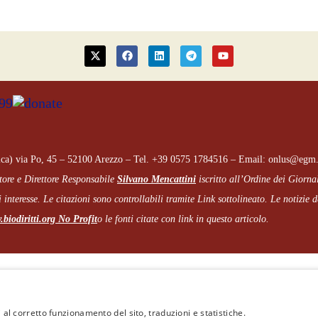
ca) via Po, 45 – 52100 Arezzo – Tel. +39 0575 1784516 – Email: onlus@egm.
tore e Direttore Responsabile
Silvano Mencattini
iscritto all’Ordine dei Giorna
 interesse. Le citazioni sono controllabili tramite Link sottolineato.
Le notizie de
biodiritti.org
No Profit
o le fonti citate con link in questo articolo.
Cookie e Privacy
–
Note legali
 al corretto funzionamento del sito, traduzioni e statistiche.