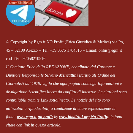
© Copyright by Egm.it NO Profit (Etica Giuridica & Medica) via Po,
45 – 52100 Arezzo – Tel. +39 0575 1784516 – Email: onlus@egm.it
cod. fisc. 92058210516
Il Comitato Etico della REDAZIONE, coordinato dal
Curatore e
Direttore Responsabile
Silvano Mencattini
iscritto all’Ordine dei
Giornalisti dal 1979
,
vigila che
ogni pagina
contenga Informazioni e
divulgazione Scientifica libera da conflitti di interesse. Le citazioni sono
controllabili tramite Link sottolineato.
Le notizie del sito sono
utilizzabili e riproducibili, a condizione di citare espressamente la
fonte:
www.egm.it
no profit
b
y
www.biodiritti.org
No Profit
o le fonti
citate con link in questo articolo.