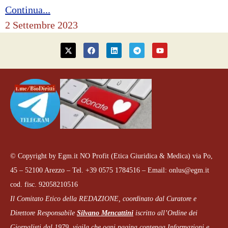
Continua...
2 Settembre 2023
© Copyright by Egm.it NO Profit (Etica Giuridica & Medica) via Po,
45 – 52100 Arezzo – Tel. +39 0575 1784516 – Email: onlus@egm.it
cod. fisc. 92058210516
Il Comitato Etico della REDAZIONE, coordinato dal
Curatore e
Direttore Responsabile
Silvano Mencattini
iscritto all’Ordine dei
Giornalisti dal 1979
,
vigila che
ogni pagina
contenga Informazioni e