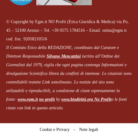
© Copyright by Egm.it NO Profit (Etica Giuridica & Medica) via Po,
45 – 52100 Arezzo – Tel. +39 0575 1784516 – Email: onlus@egm.it
cod. fisc. 92058210516
Il Comitato Etico della REDAZIONE, coordinato dal
Curatore e
Direttore Responsabile
Silvano Mencattini
iscritto all’Ordine dei
Giornalisti dal 1979
,
vigila che
ogni pagina
contenga Informazioni e
divulgazione Scientifica libera da conflitti di interesse. Le citazioni sono
controllabili tramite Link sottolineato.
Le notizie del sito sono
utilizzabili e riproducibili, a condizione di citare espressamente la
fonte:
www.egm.it
no profit
b
y
www.biodiritti.org
No Profit
o le fonti
citate con link in questo articolo.
Cookie e Privacy
–
Note legali