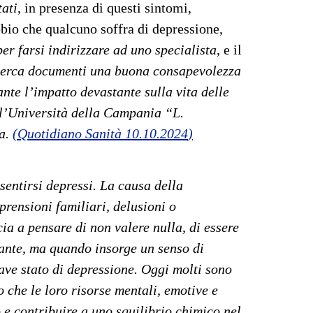
tati
, in presenza di questi sintomi,
ubbio che qualcuno soffra di depressione,
er farsi indirizzare ad uno specialista
, e il
cerca documenti una buona consapevolezza
nte l’impatto devastante sulla vita delle
 l’Università della Campania “L.
ia.
(
Quotidiano Sanità 10.10.2024
)
 sentirsi depressi. La causa della
prensioni familiari, delusioni o
ia a pensare di non valere nulla, di essere
ssante, ma quando insorge un senso di
rave stato di depressione. Oggi molti sono
 che le loro risorse mentali, emotive e
o e contribuire a uno squilibrio chimico nel