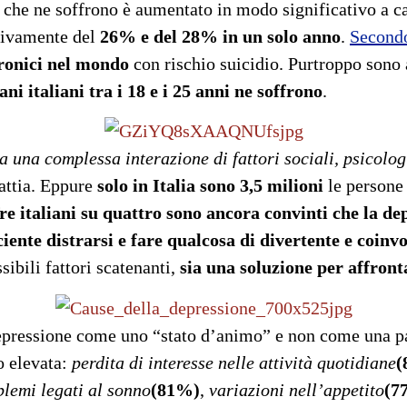
e che ne soffrono è aumentato in modo significativo a
ttivamente del
26% e del 28% in un solo anno
.
Secondo
cronici nel mondo
con rischio suicidio. Purtroppo sono
ni italiani tra i 18 e i 25 anni ne soffrono
.
a una complessa interazione di fattori sociali, psicolog
attia. Eppure
solo in Italia sono 3,5 milioni
le persone
re italiani su quattro sono ancora convinti che la de
ciente distrarsi e fare qualcosa di divertente e coinv
sibili fattori scatenanti,
sia una soluzione per affront
epressione come uno “stato d’animo” e non come una pa
o elevata:
perdita di interesse nelle attività quotidiane
(
blemi legati al sonno
(81%)
,
variazioni nell’appetito
(7