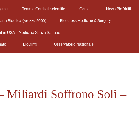
egm.it
Team e Comitati scientifici
Contatti
News BioDiritti
arta Bioetica (Arezzo 2000)
Bloodless Medicine & Surgery
litari USA e Medicina Senza Sangue
mato
BioDiritti
Osservatorio Nazionale
– Miliardi Soffrono Soli –