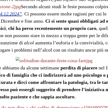
Secondo alcuni studi le feste possono colpi
24.12.2024”
.
Ci possono essere molte ragioni per cui le 
i Dicembre e fine anno.
C
i si sente quasi obbligati ad e
ici
,
chi ha perso recentemente un proprio caro
, que
he non possono stare in mezzo a troppa gente per le dif
assunzione di
alcol
aumenta l’euforia e la convivialità, co
fogare i problemi nell’alcol con un risultato ancor più ne
he abbiamo da alcune settimane
perdita di
piacere
nel 
co di famiglia che ci indirizzerà ad uno psicologo o 
urata e dirci come affrontare la patologia, tra le ta
presso può essergli suggerito di prendere l’iniziativ
olto paziente e che sappia ascoltare.