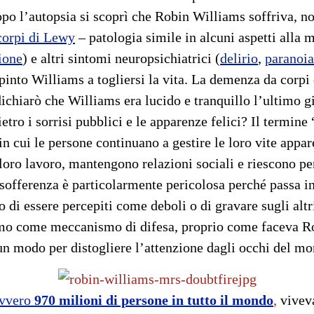
o l’autopsia si scoprì che Robin Williams soffriva, no
orpi di Lewy
– patologia simile in alcuni aspetti alla 
ione
) e altri sintomi neuropsichiatrici (
delirio
,
paranoia
pinto Williams a togliersi la vita. La demenza da corpi 
ichiarò che Williams era lucido e tranquillo l’ultimo gi
tro i sorrisi pubblici e le apparenze felici? Il termine 
in cui le persone continuano a gestire le loro vite app
loro lavoro, mantengono relazioni sociali e riescono pers
sofferenza è particolarmente pericolosa perché passa in
di essere percepiti come deboli o di gravare sugli altr
smo come meccanismo di difesa, proprio come faceva Rob
un modo per distogliere l’attenzione dagli occhi del m
ovvero
970 milioni di persone in tutto il mondo
,
vivev