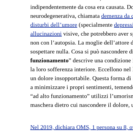
indipendentemente da cosa era causata. Dop
neurodegenerativa, chiamata
demenza da c
disturbi dell’umore
(specialmente
depress
allucinazioni
visive, che potrebbero aver s
non con l’autopsia. La moglie dell’attore d
sospettare nulla. Cosa si può nascondere die
funzionamento
” descrive una condizione 
la loro sofferenza interiore. Eccellono nel 
un dolore insopportabile. Questa forma di 
a minimizzare i propri sentimenti, temendo 
“ad alto funzionamento” utilizzi l’umori
maschera dietro cui nascondere il dolore, 
Nel 2019, dichiara OMS, 1 persona su 8, 