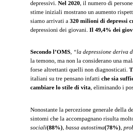
depressivi.
Nel 2020
, il numero di person
stime iniziali mostrano un aumento rispe
siamo arrivati a
320 milioni di depressi 
depressioni dei giovani.
Il 49,4% dei giova
Secondo l’OMS
, “la depressione deriva d
la temono, ma non la considerano una mal
forse altrettanti quelli non diagnosticati.
T
italiani su tre pensano infatti
che sia suffi
cambiare lo stile di vita
, eliminando i pos
Nonostante la percezione generale della d
sintomi che la accompagnano risulta molt
sociali
(88%)
,
bassa autostima
(78%)
,
pro