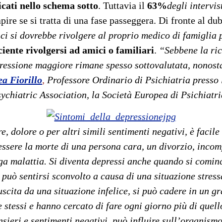
icati nello schema sotto
. Tuttavia il
63%
degli intervis
pire se si tratta di una fase passeggera. Di fronte al d
ci si dovrebbe rivolgere al proprio medico di famiglia p
iciente rivolgersi ad amici o familiari
.
“Sebbene la ri
epressione maggiore rimane spesso sottovalutata, nonosta
a Fiorillo
,
Professore Ordinario di Psichiatria presso
ychiatric Association, la Società Europea di Psichiatr
, dolore o per altri simili sentimenti negativi, è facile
essere la morte di una persona cara, un divorzio, incom
nga malattia. Si diventa depressi anche quando si cominc
ue può sentirsi sconvolto a causa di una situazione stre
scita da una situazione infelice, si può cadere in un g
stessi e hanno cercato di fare ogni giorno più di quello
nsieri e sentimenti negativi, può influire sull’organism