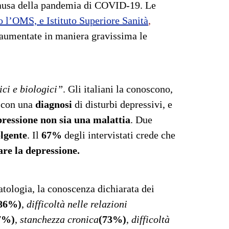
 causa della pandemia di COVID-19. Le
 l’OMS, e Istituto Superiore Sanità
,
 aumentate in maniera gravissima le
ici e biologici”
. Gli italiani la conoscono,
 con una
diagnosi
di disturbi depressivi, e
pressione non sia una malattia
. Due
olgente
. Il
67%
degli intervistati crede che
are la depressione.
tologia, la conoscenza dichiarata dei
86%)
,
difficoltà nelle relazioni
7%)
,
stanchezza cronica
(73%)
,
difficoltà