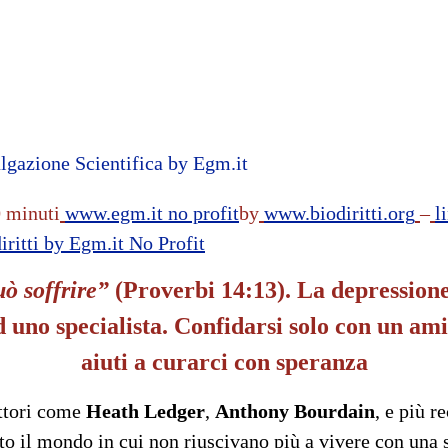
lgazione Scientifica by Egm.it
0 minuti
www.egm.it
no profit
b
y
www.biodiritti.org
–
l
diritti by Egm.it No Profit
uò soffrire”
(Proverbi 14:13). La depression
d uno specialista. Confidarsi solo con un ami
aiuti a curarci con speranza
Attori come
Heath Ledger
,
Anthony Bourdain
, e più 
to il mondo in cui non riuscivano più a vivere con una s