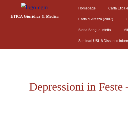
Homepage
Carta Etica 
ETICA Giuridica & Medica
Carta di Arezzo (2007)
C
Storia Sangue Infetto
Mi
Seminari USL 8 Dissenso Infor
Depressioni in Feste 