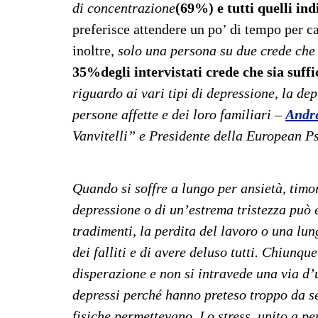
di concentrazione
(69%) e tutti quelli ind
preferisce attendere un po’ di tempo per ca
inoltre,
solo una persona su due crede che 
35%
degli intervistati crede che sia suff
riguardo ai vari tipi di depressione, la d
persone affette e dei loro familiari –
Andre
Vanvitelli” e Presidente della European Ps
Quando si soffre a lungo per ansietà, timore
depressione o di un’estrema tristezza può 
tradimenti, la perdita del lavoro o una lu
dei falliti e di avere deluso tutti. Chiunq
disperazione e non si intravede una via d’u
depressi perché hanno preteso troppo da se 
fisiche permettevano. Lo stress, unito a pe