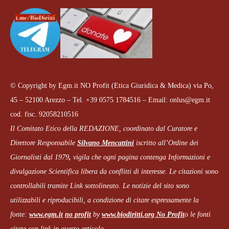
© Copyright by Egm.it NO Profit (Etica Giuridica & Medica) via Po,
45 – 52100 Arezzo – Tel. +39 0575 1784516 – Email: onlus@egm.it
cod. fisc. 92058210516
Il Comitato Etico della REDAZIONE, coordinato dal
Curatore e
Direttore Responsabile
Silvano Mencattini
iscritto all’Ordine dei
Giornalisti dal 1979
,
vigila che
ogni pagina
contenga Informazioni e
divulgazione Scientifica libera da conflitti di interesse. Le citazioni sono
controllabili tramite Link sottolineato.
Le notizie del sito sono
utilizzabili e riproducibili, a condizione di citare espressamente la
fonte:
www.egm.it
no profit
b
y
www.biodiritti.org
No Profit
o le fonti
citate con link in questo articolo.