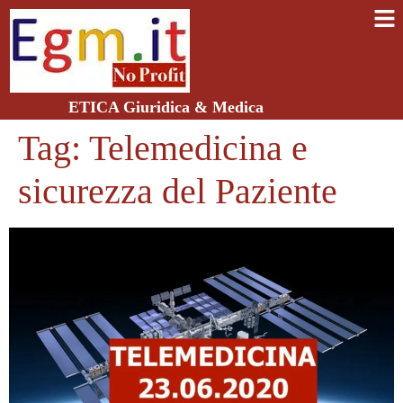
ETICA Giuridica & Medica
Tag:
Telemedicina e
sicurezza del Paziente