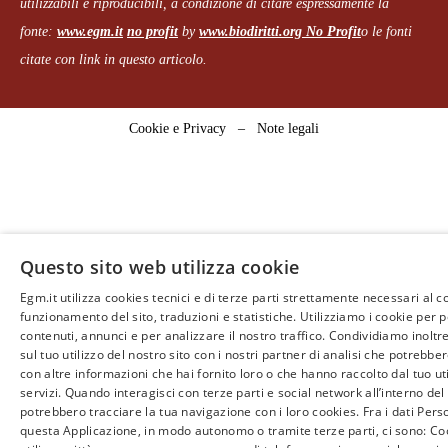
utilizzabili e riproducibili, a condizione di citare espressamente la
fonte:
www.egm.it
no profit
b
y
www.biodiritti.org
No Profit
o le fonti
citate con link in questo articolo.
Cookie e Privacy
–
Note legali
Questo sito web utilizza cookie
Egm.it utilizza cookies tecnici e di terze parti strettamente necessari al c
funzionamento del sito, traduzioni e statistiche. Utilizziamo i cookie per 
contenuti, annunci e per analizzare il nostro traffico. Condividiamo inoltr
sul tuo utilizzo del nostro sito con i nostri partner di analisi che potrebb
con altre informazioni che hai fornito loro o che hanno raccolto dal tuo uti
servizi. Quando interagisci con terze parti e social network all’interno del 
potrebbero tracciare la tua navigazione con i loro cookies. Fra i dati Perso
questa Applicazione, in modo autonomo o tramite terze parti, ci sono: Coo