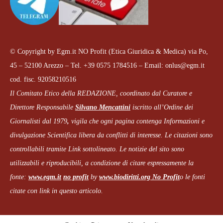
© Copyright by Egm.it NO Profit (Etica Giuridica & Medica) via Po,
45 – 52100 Arezzo – Tel. +39 0575 1784516 – Email: onlus@egm.it
cod. fisc. 92058210516
Il Comitato Etico della REDAZIONE, coordinato dal
Curatore e
Direttore Responsabile
Silvano Mencattini
iscritto all’Ordine dei
Giornalisti dal 1979
,
vigila che
ogni pagina
contenga Informazioni e
divulgazione Scientifica libera da conflitti di interesse. Le citazioni sono
controllabili tramite Link sottolineato.
Le notizie del sito sono
utilizzabili e riproducibili, a condizione di citare espressamente la
fonte:
www.egm.it
no profit
b
y
www.biodiritti.org
No Profit
o le fonti
citate con link in questo articolo.