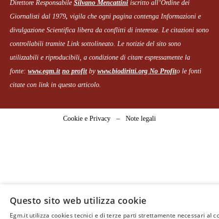
Direttore Responsabile
Silvano Mencattini
iscritto all’Ordine dei
Giornalisti dal 1979
,
vigila che
ogni pagina
contenga Informazioni e
divulgazione Scientifica libera da conflitti di interesse. Le citazioni sono
controllabili tramite Link sottolineato.
Le notizie del sito sono
utilizzabili e riproducibili, a condizione di citare espressamente la
fonte:
www.egm.it
no profit
b
y
www.biodiritti.org
No Profit
o le fonti
citate con link in questo articolo.
Cookie e Privacy
–
Note legali
Questo sito web utilizza cookie
Egm.it utilizza cookies tecnici e di terze parti strettamente necessari al c