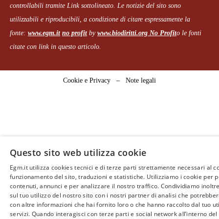
controllabili tramite Link sottolineato.
Le notizie del sito sono
utilizzabili e riproducibili, a condizione di citare espressamente la
fonte:
www.egm.it
no profit
b
y
www.biodiritti.org
No Profit
o le fonti
citate con link in questo articolo.
Cookie e Privacy
–
Note legali
Questo sito web utilizza cookie
Egm.it utilizza cookies tecnici e di terze parti strettamente necessari al c
funzionamento del sito, traduzioni e statistiche. Utilizziamo i cookie per 
contenuti, annunci e per analizzare il nostro traffico. Condividiamo inoltr
sul tuo utilizzo del nostro sito con i nostri partner di analisi che potrebb
con altre informazioni che hai fornito loro o che hanno raccolto dal tuo uti
servizi. Quando interagisci con terze parti e social network all’interno del 