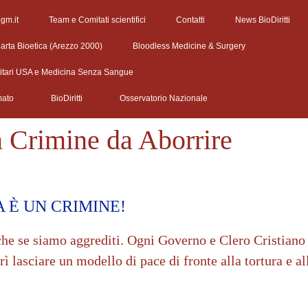
egm.it
Team e Comitati scientifici
Contatti
News BioDiritti
arta Bioetica (Arezzo 2000)
Bloodless Medicine & Surgery
litari USA e Medicina Senza Sangue
mato
BioDiritti
Osservatorio Nazionale
n Crimine da Aborrire
RA È UN CRIMINE!
he se siamo aggrediti. Ogni Governo e Clero Cristiano
ì lasciare un modello di pace di fronte alla tortura e al