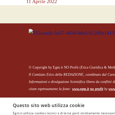
11 Aprile 2022
© Copyright by Egm.it NO Profit (Etica Giuridica & Medi
Il Comitato Etico della REDAZIONE, coordinato dal
Cura
Informazioni e divulgazione Scientifica libera da conflitti di
citare espressamente la fonte:
www.egm.it
no profit
b
y
www.
Questo sito web utilizza cookie
Egm.it utilizza cookies tecnici e di terze parti strettamente necessari