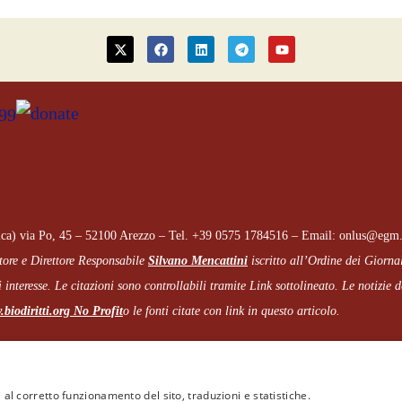
ca) via Po, 45 – 52100 Arezzo – Tel. +39 0575 1784516 – Email: onlus@egm.
tore e Direttore Responsabile
Silvano Mencattini
iscritto all’Ordine dei Giorna
 interesse. Le citazioni sono controllabili tramite Link sottolineato.
Le notizie de
biodiritti.org
No Profit
o le fonti citate con link in questo articolo.
Cookie e Privacy
–
Note legali
 al corretto funzionamento del sito, traduzioni e statistiche.