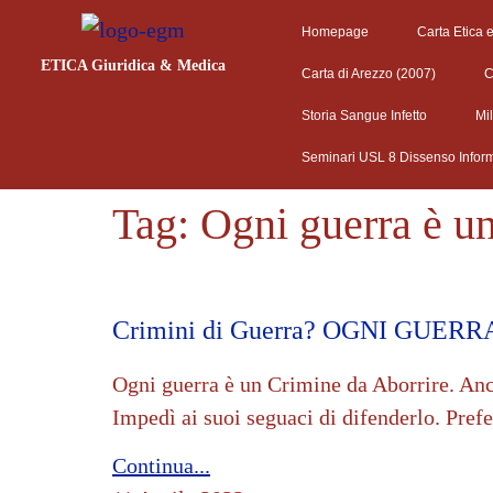
Homepage
Carta Etica 
ETICA Giuridica & Medica
Carta di Arezzo (2007)
C
Storia Sangue Infetto
Mi
Seminari USL 8 Dissenso Infor
Tag:
Ogni guerra è u
Crimini di Guerra? OGNI GUER
Ogni guerra è un Crimine da Aborrire. Anc
Impedì ai suoi seguaci di difenderlo. Prefer
Continua...