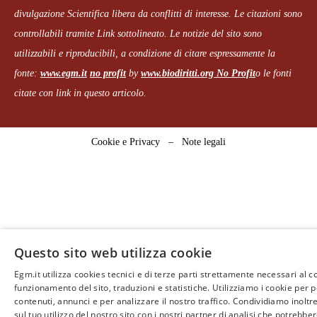
divulgazione Scientifica libera da conflitti di interesse. Le citazioni sono
controllabili tramite Link sottolineato.
Le notizie del sito sono
utilizzabili e riproducibili, a condizione di citare espressamente la
fonte:
www.egm.it
no profit
b
y
www.biodiritti.org
No Profit
o le fonti
citate con link in questo articolo.
Cookie e Privacy
–
Note legali
Questo sito web utilizza cookie
Egm.it utilizza cookies tecnici e di terze parti strettamente necessari al c
funzionamento del sito, traduzioni e statistiche. Utilizziamo i cookie per 
contenuti, annunci e per analizzare il nostro traffico. Condividiamo inoltr
sul tuo utilizzo del nostro sito con i nostri partner di analisi che potrebb