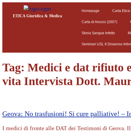
Homepage
Carta Etica
ETICA Giuridica & Medica
Carta di Arezzo (2007)
Storia Sangue Infetto
M
Seminari USL 8 Dissenso Info
Tag:
Medici e dat rifiuto 
vita Intervista Dott. Mauri
Geova: No trasfusioni! Si cure palliative! – 
I medici di fronte alle DAT dei Testimoni di Geova. Il 