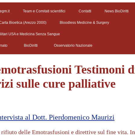
 egm.it
Team e Comitati scientifici
Contatti
News BioDiritti
Carta Bioetica (Arezzo 2000)
Bloodless Medicine & Surgery
ilitari USA e Medicina Senza Sangue
rmato
BioDiritti
Osservatorio Nazionale
emotrasfusioni Testimoni di
zi sulle cure palliative
Intervista al Dott. Pierdomenico Maurizi
rifiuto delle Emotrasfusioni e direttive sul fine vita. I