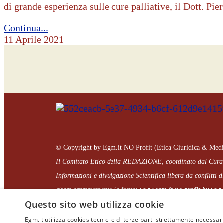
di grande esperienza sulle cure palliative, il Dott. P
Continua...
11 Aprile 2021
© Copyright by Egm.it NO Profit (Etica Giuridica & Medi
Il Comitato Etico della REDAZIONE, coordinato dal
Cura
Informazioni e divulgazione Scientifica libera da conflitti di
citare espressamente la fonte:
www.egm.it
no profit
b
y
www.
Questo sito web utilizza cookie
Egm.it utilizza cookies tecnici e di terze parti strettamente necessari