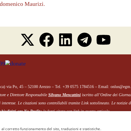
ierdomenico Maurizi.
ca) via Po, 45 – 52100 Arezzo – Tel. +39 0575 1784516 – Email: onlus@egm.
tore e Direttore Responsabile
Silvano Mencattini
iscritto all’Ordine dei Giorna
 interesse. Le citazioni sono controllabili tramite Link sottolineato.
Le notizie de
biodiritti.org
No Profit
o le fonti citate con link in questo articolo.
 al corretto funzionamento del sito, traduzioni e statistiche.