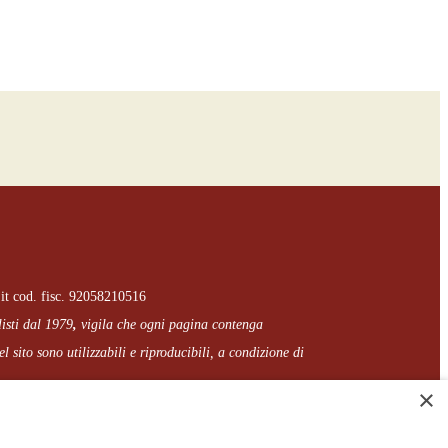
it cod. fisc. 92058210516
listi dal 1979
,
vigila che
ogni pagina
contenga
l sito sono utilizzabili e riproducibili, a condizione di
×